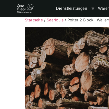
Dienstleistungen
Ware
Startseite
/
Saarlouis
/ Polter 2 Block I Wall